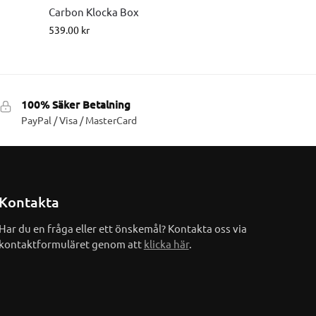
Carbon Klocka Box
539.00
kr
100% Säker Betalning
PayPal / Visa / MasterCard
Kontakta
Har du en fråga eller ett önskemål? Kontakta oss via
kontaktformuläret genom att
klicka här
.