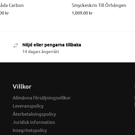
låda Carbon
Smyckeskrin Till Örhängen
.00
kr
1,009.00
kr
Nöjd eller pengarna tillbaka
14 dagars ångerrätt
Villkor
Allmänna försäljningsvillkor
Leveranspolicy
Återbetalningspolicy
Juridisk information
Integritetspolicy