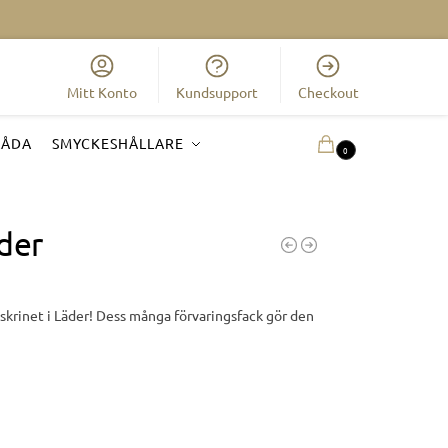
Mitt Konto
Kundsupport
Checkout
LÅDA
SMYCKESHÅLLARE
0.00
KR
0
der
krinet i Läder! Dess många förvaringsfack gör den