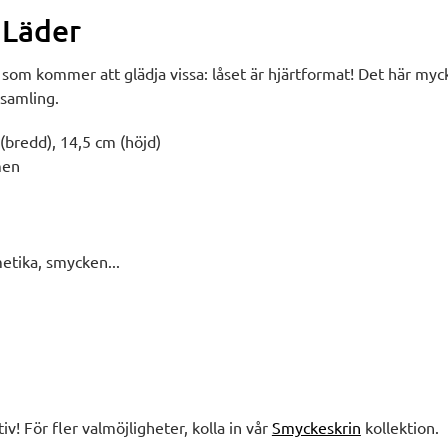
 Läder
lj som kommer att glädja vissa: låset är hjärtformat! Det här my
ssamling.
(bredd), 14,5 cm (höjd)
men
metika, smycken...
tiv! För fler valmöjligheter, kolla in vår
Smyckeskrin
kollektion.