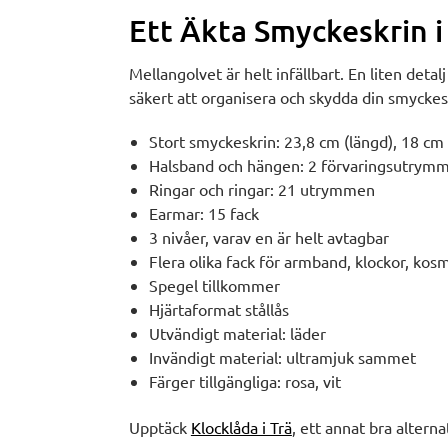
Ett Äkta Smyckeskrin i
Mellangolvet är helt infällbart. En liten deta
säkert att organisera och skydda din smycke
Stort smyckeskrin: 23,8 cm (längd), 18 cm 
Halsband och hängen: 2 förvaringsutrym
Ringar och ringar: 21 utrymmen
Earmar: 15 fack
3 nivåer, varav en är helt avtagbar
Flera olika fack för armband, klockor, kos
Spegel tillkommer
Hjärtaformat stållås
Utvändigt material: läder
Invändigt material: ultramjuk sammet
Färger tillgängliga: rosa, vit
Upptäck
Klocklåda i Trä
, ett annat bra alterna