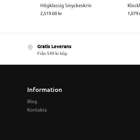
Högklassig Smyckeskrin
Klock
2,519.00
kr
1,079
Gratis Leverans
Från 549 kr köp
Information
Blog
Kontakta