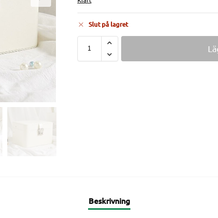
Slut på lagret
Lä
Beskrivning