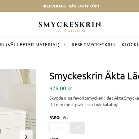
FRI LEVERANS FRÅN 549 kr KÖP !
N (VÄLJ EFTER MATERIAL)
RESE SMYCKESKRIN
KLOCK
Smyckeskrin Äkta Lä
879.00
kr
Skydda dina favoritsmycken i det Äkta Smyckes
till den mest praktiska i vår katalog!
Vit
FÄRG
:
Rose
Vit
Klart