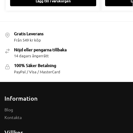
Lägg till i varukorgen
L
Gratis Leverans
Från 549 kr köp
Nöjd eller pengarna tillbaka
14 dagars ångerrätt
100% Säker Betalning
PayPal / Visa / MasterCard
Information
Blog
Kontakta
Villkor