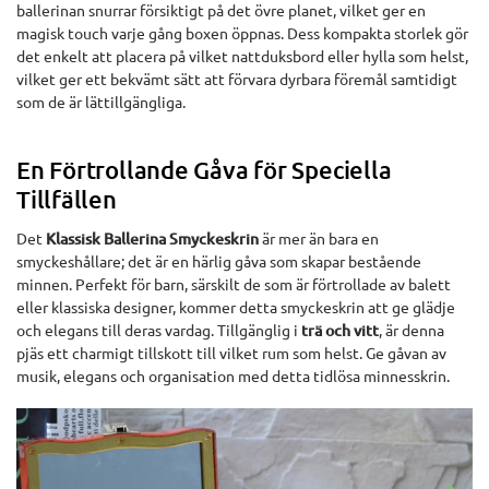
ballerinan snurrar försiktigt på det övre planet, vilket ger en
magisk touch varje gång boxen öppnas. Dess kompakta storlek gör
det enkelt att placera på vilket nattduksbord eller hylla som helst,
vilket ger ett bekvämt sätt att förvara dyrbara föremål samtidigt
som de är lättillgängliga.
En Förtrollande Gåva för Speciella
Tillfällen
Det
Klassisk Ballerina Smyckeskrin
är mer än bara en
smyckeshållare; det är en härlig gåva som skapar bestående
minnen. Perfekt för barn, särskilt de som är förtrollade av balett
eller klassiska designer, kommer detta smyckeskrin att ge glädje
och elegans till deras vardag. Tillgänglig i
trä och vitt
, är denna
pjäs ett charmigt tillskott till vilket rum som helst. Ge gåvan av
musik, elegans och organisation med detta tidlösa minnesskrin.