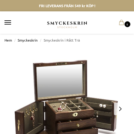
FRI LEVERANS FRÅN 549 kr KÖP !
0
Hem
/
Smyckeskrin
/
Smyckeskrin i Rått Trä