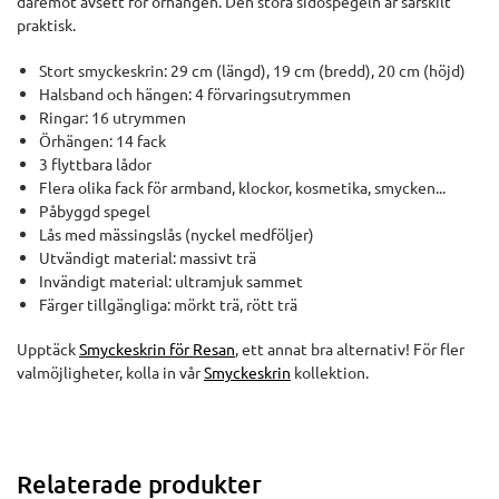
däremot avsett för örhängen. Den stora sidospegeln är särskilt
praktisk.
Stort smyckeskrin: 29 cm (längd), 19 cm (bredd), 20 cm (höjd)
Halsband och hängen: 4 förvaringsutrymmen
Ringar: 16 utrymmen
Örhängen: 14 fack
3 flyttbara lådor
Flera olika fack för armband, klockor, kosmetika, smycken...
Påbyggd spegel
Lås med mässingslås (nyckel medföljer)
Utvändigt material: massivt trä
Invändigt material: ultramjuk sammet
Färger tillgängliga: mörkt trä, rött trä
Upptäck
Smyckeskrin för Resan
, ett annat bra alternativ! För fler
valmöjligheter, kolla in vår
Smyckeskrin
kollektion.
Relaterade produkter