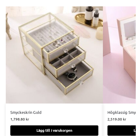
Smyckeskrin Guld
Högklassig Smy
1,798.80
kr
2,519.00
kr
Lägg till i varukorgen
L