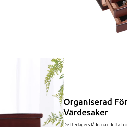
Organiserad För
Värdesaker
De flerlagers lådorna i detta f