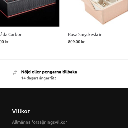
låda Carbon
Rosa Smyckeskrin
.00
kr
809.00
kr
Nöjd eller pengarna tillbaka
14 dagars ångerrätt
Villkor
Allmänna försäljningsvillkor