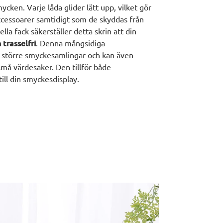
cken. Varje låda glider lätt upp, vilket gör
ccessoarer samtidigt som de skyddas från
la fack säkerställer detta skrin att din
trasselfri
. Denna mångsidiga
ör större smyckesamlingar och kan även
små värdesaker. Den tillför både
till din smyckesdisplay.