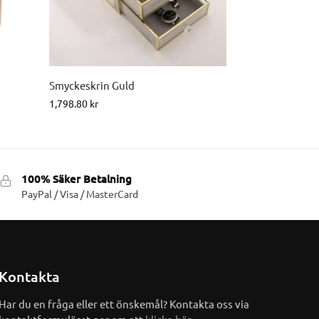
Smyckeskrin Guld
1,798.80
kr
100% Säker Betalning
PayPal / Visa / MasterCard
Kontakta
Har du en fråga eller ett önskemål? Kontakta oss via