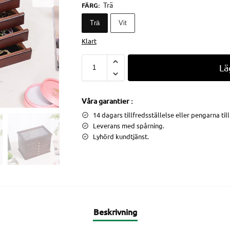
Trä
FÄRG
:
Trä
Vit
Klart
Lä
Våra garantier :
14 dagars tillfredsställelse eller pengarna til
Leverans med spårning.
Lyhörd kundtjänst.
Beskrivning