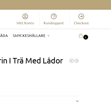
Mitt Konto
Kundsupport
Checkout
LÅDA
SMYCKESHÅLLARE
0.00
KR
0
in I Trä Med Lådor