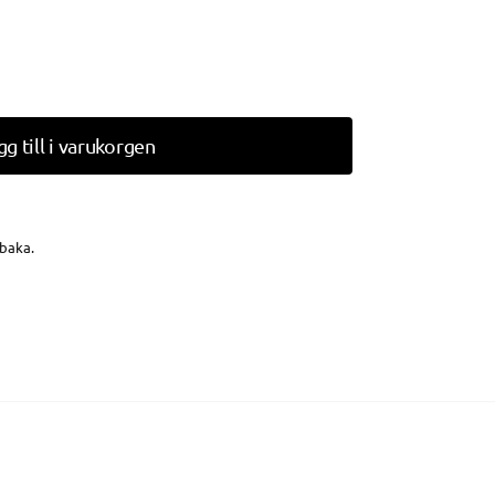
gg till i varukorgen
lbaka.