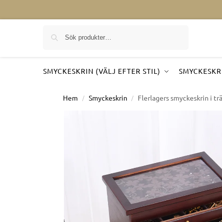
Sök på
SMYCKESKRIN (VÄLJ EFTER STIL)
SMYCKESKRI
Hem
Smyckeskrin
Flerlagers smyckeskrin i tr
/
/