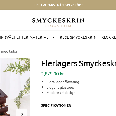
FRI LEVERANS FRÅN 549 kr KÖP !
N (VÄLJ EFTER MATERIAL)
RESE SMYCKESKRIN
KLOCK
ä med lådor
Flerlagers Smyckeskr
2,879.00
kr
Flera lager förvaring
Elegant glastopp
Modern trädesign
SPECIFIKATIONER