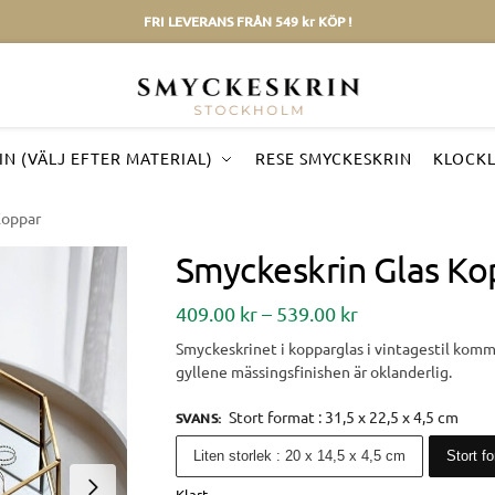
FRI LEVERANS FRÅN 549 kr KÖP !
N (VÄLJ EFTER MATERIAL)
RESE SMYCKESKRIN
KLOCK
Koppar
Smyckeskrin Glas Ko
409.00
kr
–
539.00
kr
Smyckeskrinet i kopparglas i vintagestil komme
gyllene mässingsfinishen är oklanderlig.
Stort format : 31,5 x 22,5 x 4,5 cm
SVANS
:
Liten storlek : 20 x 14,5 x 4,5 cm
Stort f
Klart