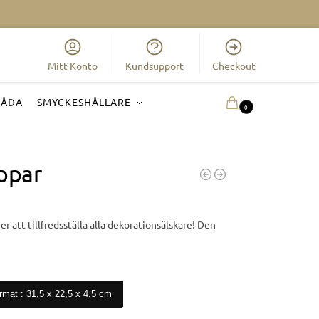
Mitt Konto
Kundsupport
Checkout
LÅDA
SMYCKESHÅLLARE
0.00
KR
0
ppar
r att tillfredsställa alla dekorationsälskare! Den
ormat : 31,5 x 22,5 x 4,5 cm