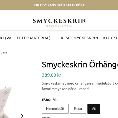
FRI LEVERANS FRÅN 549 kr KÖP !
N (VÄLJ EFTER MATERIAL)
RESE SMYCKESKRIN
KLOCK
ngen
Smyckeskrin Örhäng
389.00
kr
Smyckeskrinet med örhängen är medelstort och
favoritsmycken när du reser!
Vit
FÄRG
:
Himmelblått
Rosa
Vit
Klart