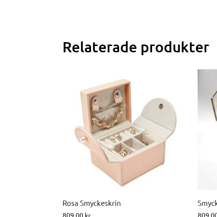
Relaterade produkter
Rosa Smyckeskrin
Smyck
809.00
kr
809.0