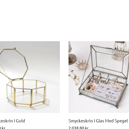
eskrin I Guld
Smyckeskrin I Glas Med Spegel
0
kr
2,038.80
kr