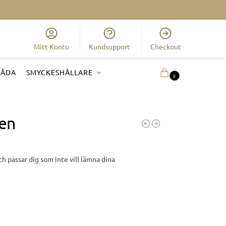
Mitt Konto
Kundsupport
Checkout
LÅDA
SMYCKESHÅLLARE
0.00
KR
0
en
 passar dig som inte vill lämna dina