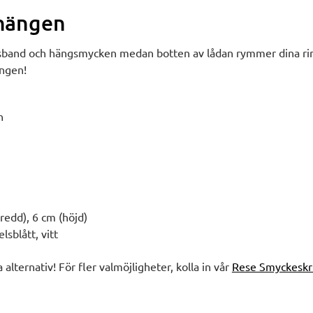
rhängen
lsband och hängsmycken medan botten av lådan rymmer dina rin
ängen!
n
redd), 6 cm (höjd)
lsblått, vitt
a alternativ! För fler valmöjligheter, kolla in vår
Rese Smyckeskr