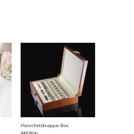
Manschettknappar Box
949.00
kr