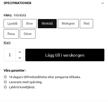
SPECIFIKATIONER
Mörkblå
FÄRG
:
Ljusblå
Brun
Mörkblå
Mörkgrön
Röd
Rosa
Silver
Klart
Lägg till i varukorgen
Våra garantier :
14 dagars tillfredsställelse eller pengarna tillbaka.
Leverans med spårning.
Lyhörd kundtjänst.