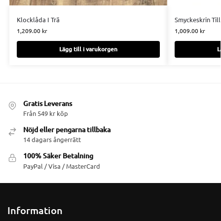
Klocklåda I Trä
Smyckeskrin Til
1,209.00
kr
1,009.00
kr
Lägg till i varukorgen
L
Gratis Leverans
Från 549 kr köp
Nöjd eller pengarna tillbaka
14 dagars ångerrätt
100% Säker Betalning
PayPal / Visa / MasterCard
Information