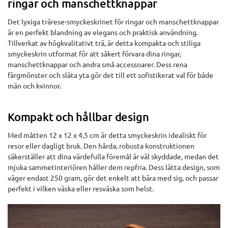
ringar och manschettknappar
Det lyxiga trärese-smyckeskrinet för ringar och manschettknappar
är en perfekt blandning av elegans och praktisk användning.
Tillverkat av högkvalitativt trä, är detta kompakta och stiliga
smyckeskrin utformat för att säkert förvara dina ringar,
manschettknappar och andra små accessoarer. Dess rena
färgmönster och släta yta gör det till ett sofistikerat val för både
män och kvinnor.
Kompakt och hållbar design
Med måtten 12 x 12 x 4,5 cm är detta smyckeskrin idealiskt för
resor eller dagligt bruk. Den hårda, robusta konstruktionen
säkerställer att dina värdefulla föremål är väl skyddade, medan det
mjuka sammetinteriören håller dem repfria. Dess lätta design, som
väger endast 250 gram, gör det enkelt att bära med sig, och passar
perfekt i vilken väska eller resväska som helst.