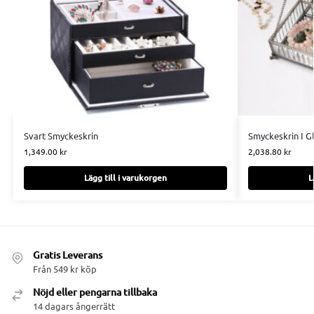
Svart Smyckeskrin
Smyckeskrin I G
1,349.00
kr
2,038.80
kr
Lägg till i varukorgen
L
Gratis Leverans
Från 549 kr köp
Nöjd eller pengarna tillbaka
14 dagars ångerrätt