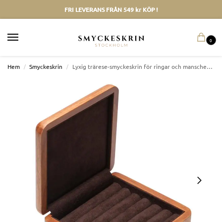
FRI LEVERANS FRÅN 549 kr KÖP !
0
Hem
/
Smyckeskrin
/
Lyxig trärese-smyckeskrin för ringar och manschettknappar