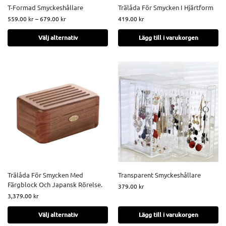
T-Formad Smyckeshållare
Trälåda För Smycken I Hjärtform
559.00
kr
–
679.00
kr
419.00
kr
Välj alternativ
Lägg till i varukorgen
Trälåda För Smycken Med
Transparent Smyckeshållare
Färgblock Och Japansk Rörelse.
379.00
kr
3,379.00
kr
Välj alternativ
Lägg till i varukorgen