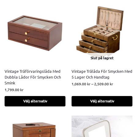
Slut på lagret
Vintage Träförvaringslåda Med
Vintage Trälåda För Smycken Med
Dubbla Lådor För Smycken Och
5 Lager Och Handtag
Smink
1,069.00
kr
–
2,509.00
kr
1,799.00
kr
Välj alternativ
Välj alternativ