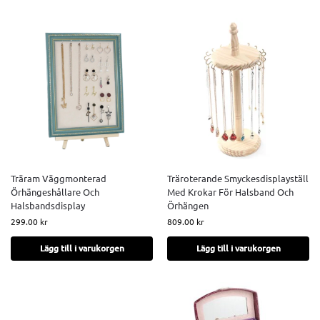
Träram Väggmonterad
Träroterande Smyckesdisplayställ
Örhängeshållare Och
Med Krokar För Halsband Och
Halsbandsdisplay
Örhängen
299.00
kr
809.00
kr
Lägg till i varukorgen
Lägg till i varukorgen