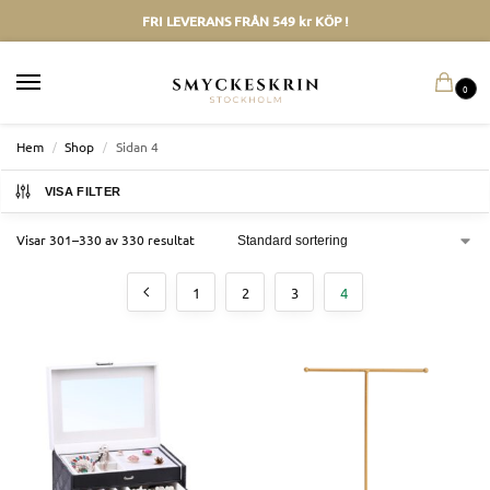
FRI LEVERANS FRÅN 549 kr KÖP !
0
Hem
/
Shop
/
Sidan 4
VISA FILTER
Visar 301–330 av 330 resultat
1
2
3
4