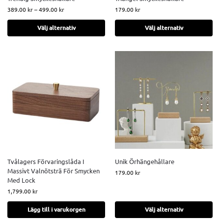
389.00
kr
–
499.00
kr
179.00
kr
Välj alternativ
Välj alternativ
Tvålagers Förvaringslåda I
Unik Örhängehållare
Massivt Valnötsträ För Smycken
179.00
kr
Med Lock
1,799.00
kr
Lägg till i varukorgen
Välj alternativ