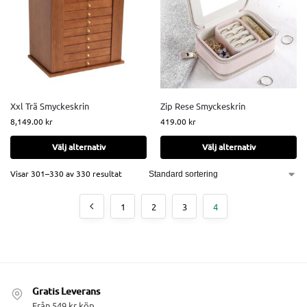
Xxl Trä Smyckeskrin
Zip Rese Smyckeskrin
8,149.00
kr
419.00
kr
Välj alternativ
Välj alternativ
Visar 301–330 av 330 resultat
1
2
3
4
Gratis Leverans
Från 549 kr köp