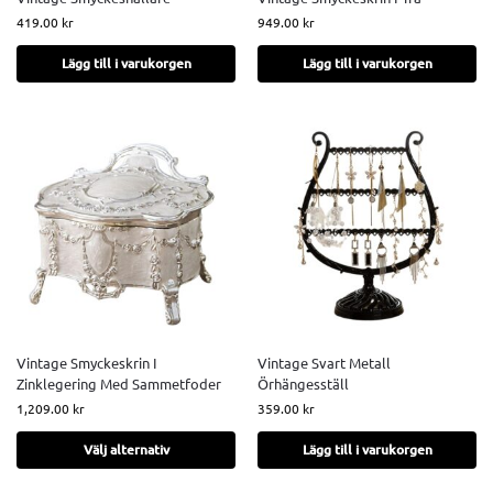
419.00
kr
949.00
kr
Lägg till i varukorgen
Lägg till i varukorgen
Vintage Smyckeskrin I
Vintage Svart Metall
Zinklegering Med Sammetfoder
Örhängesställ
1,209.00
kr
359.00
kr
Välj alternativ
Lägg till i varukorgen