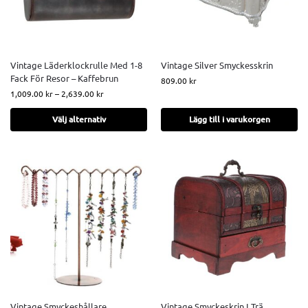
Vintage Läderklockrulle Med 1-8
Vintage Silver Smyckesskrin
Fack För Resor – Kaffebrun
809.00
kr
1,009.00
kr
–
2,639.00
kr
Välj alternativ
Lägg till i varukorgen
Vintage Smyckeshållare
Vintage Smyckeskrin I Trä