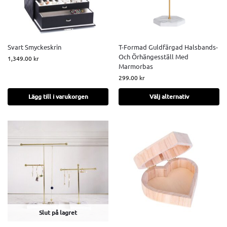
Svart Smyckeskrin
T-Formad Guldfärgad Halsbands-
Och Örhängesställ Med
1,349.00
kr
Marmorbas
299.00
kr
Lägg till i varukorgen
Välj alternativ
Slut på lagret