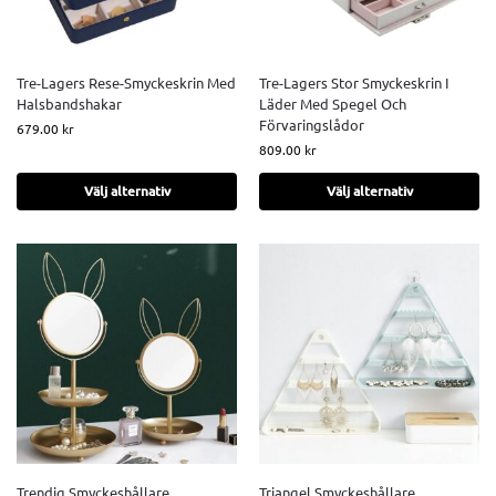
Tre-Lagers Rese-Smyckeskrin Med
Tre-Lagers Stor Smyckeskrin I
Halsbandshakar
Läder Med Spegel Och
Förvaringslådor
679.00
kr
809.00
kr
Välj alternativ
Välj alternativ
Trendig Smyckeshållare
Triangel Smyckeshållare