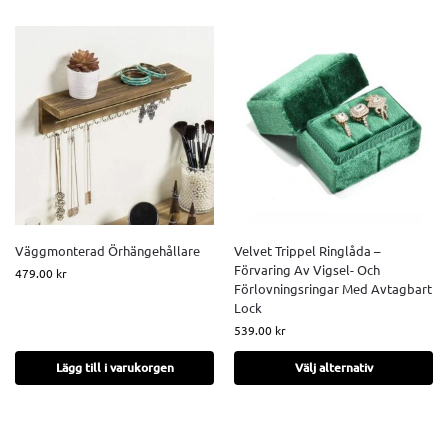
Väggmonterad Örhängehållare
Velvet Trippel Ringlåda –
Förvaring Av Vigsel- Och
479.00
kr
Förlovningsringar Med Avtagbart
Lock
539.00
kr
Lägg till i varukorgen
Välj alternativ