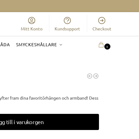
Mitt Konto
Kundsupport
Checkout
LÅDA
SMYCKESHÅLLARE
0.00
KR
0
lyfter fram dina favoritörhängen och armband! Dess
gg till i varukorgen