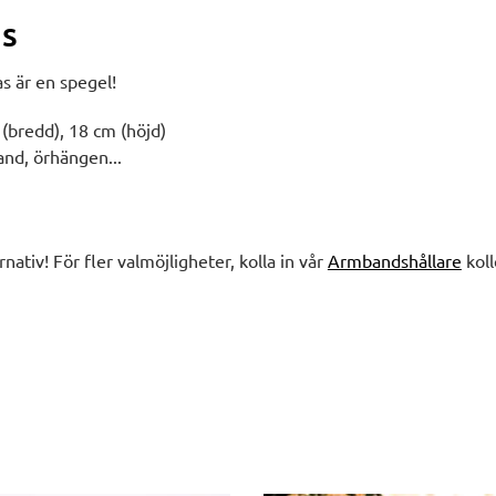
as
as är en spegel!
 (bredd), 18 cm (höjd)
nd, örhängen...
rnativ! För fler valmöjligheter, kolla in vår
Armbandshållare
koll