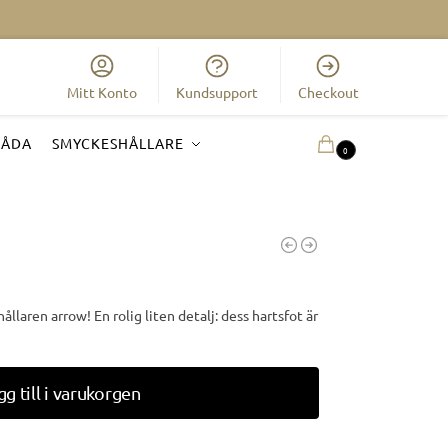
Mitt Konto
Kundsupport
Checkout
LÅDA
SMYCKESHÅLLARE
0.00
KR
0
laren arrow! En rolig liten detalj: dess hartsfot är
gg till i varukorgen