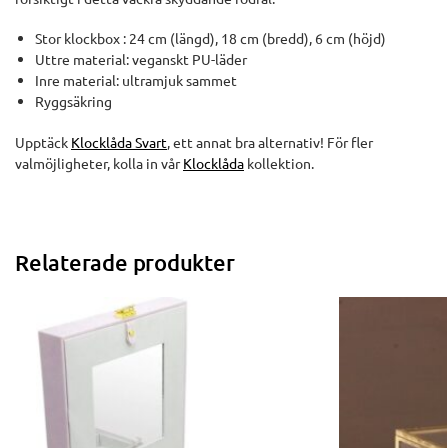
Stor klockbox : 24 cm (längd), 18 cm (bredd), 6 cm (höjd)
Uttre material: veganskt PU-läder
Inre material: ultramjuk sammet
Ryggsäkring
Upptäck
Klocklåda Svart
, ett annat bra alternativ! För fler
valmöjligheter, kolla in vår
Klocklåda
kollektion.
Relaterade produkter