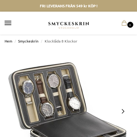
FRI LEVERANS FRÅN 549 kr KÖP !
0
Hem
/
Smyckeskrin
/
Klocklåda 8 Klockor