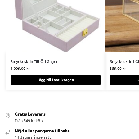
Smyckeskrin Till Örhängen
Smyckeskrin I G
1,009.00
kr
359.00
kr
Lägg till i varukorgen
L
Gratis Leverans
Från 549 kr köp
Nöjd eller pengarna tillbaka
14 dagars ångerrätt