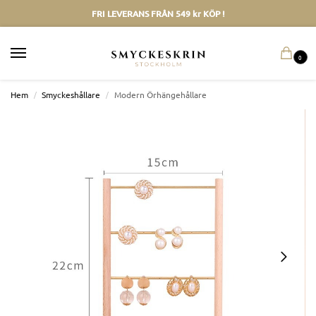
FRI LEVERANS FRÅN 549 kr KÖP !
0
Hem
/
Smyckeshållare
/
Modern Örhängehållare