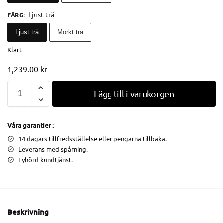
Ljust trä
FÄRG
:
Ljust trä
Mörkt trä
Klart
1,239.00
kr
Lägg till i varukorgen
Våra garantier :
14 dagars tillfredsställelse eller pengarna tillbaka.
Leverans med spårning.
Lyhörd kundtjänst.
Beskrivning