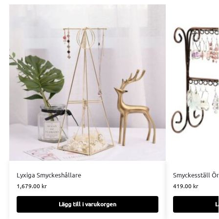
Lyxiga Smyckeshållare
Smyckesställ Ö
1,679.00
kr
419.00
kr
Lägg till i varukorgen
L