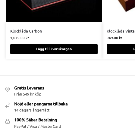
Klocklåda Carbon
Klocklåda Vint
1,079.00
kr
949.00
kr
Lägg till i varukorgen
L
Gratis Leverans
Från 549 kr köp
Nöjd eller pengarna tillbaka
14 dagars ångerrätt
100% Säker Betalning
PayPal / Visa / MasterCard