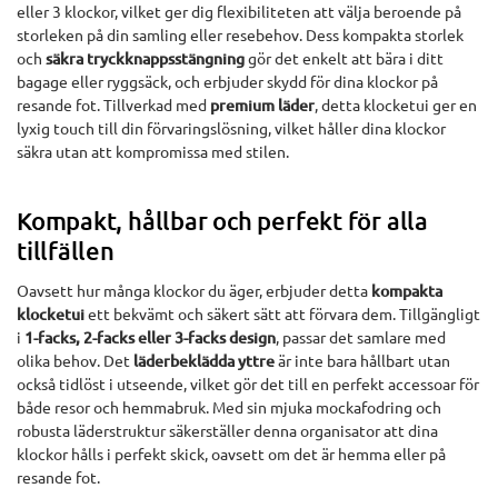
eller 3 klockor, vilket ger dig flexibiliteten att välja beroende på
storleken på din samling eller resebehov. Dess kompakta storlek
och
säkra tryckknappsstängning
gör det enkelt att bära i ditt
bagage eller ryggsäck, och erbjuder skydd för dina klockor på
resande fot. Tillverkad med
premium läder
, detta klocketui ger en
lyxig touch till din förvaringslösning, vilket håller dina klockor
säkra utan att kompromissa med stilen.
Kompakt, hållbar och perfekt för alla
tillfällen
Oavsett hur många klockor du äger, erbjuder detta
kompakta
klocketui
ett bekvämt och säkert sätt att förvara dem. Tillgängligt
i
1-facks, 2-facks eller 3-facks design
, passar det samlare med
olika behov. Det
läderbeklädda yttre
är inte bara hållbart utan
också tidlöst i utseende, vilket gör det till en perfekt accessoar för
både resor och hemmabruk. Med sin mjuka mockafodring och
robusta läderstruktur säkerställer denna organisator att dina
klockor hålls i perfekt skick, oavsett om det är hemma eller på
resande fot.