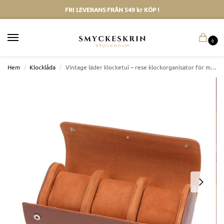
FRI LEVERANS FRÅN 549 kr KÖP !
0
Hem
/
Klocklåda
/
Vintage läder klocketui – rese klockorganisator för män