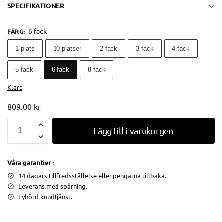
SPECIFIKATIONER
6 fack
FÄRG
:
1 plats
10 platser
2 fack
3 fack
4 fack
5 fack
6 fack
8 fack
Klart
809.00
kr
Lägg till i varukorgen
Våra garantier :
14 dagars tillfredsställelse eller pengarna tillbaka.
Leverans med spårning.
Lyhörd kundtjänst.