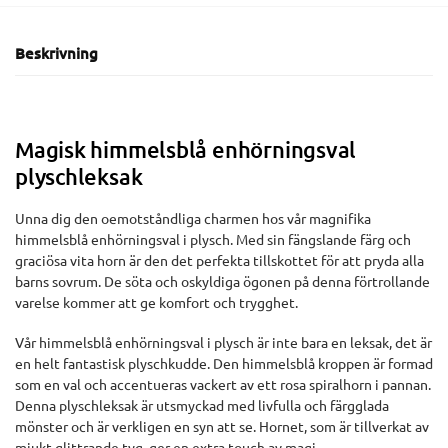
Beskrivning
Magisk himmelsblå enhörningsval
plyschleksak
Unna dig den oemotståndliga charmen hos vår magnifika
himmelsblå enhörningsval i plysch. Med sin fängslande färg och
graciösa vita horn är den det perfekta tillskottet för att pryda alla
barns sovrum. De söta och oskyldiga ögonen på denna förtrollande
varelse kommer att ge komfort och trygghet.
Vår himmelsblå enhörningsval i plysch är inte bara en leksak, det är
en helt fantastisk plyschkudde. Den himmelsblå kroppen är formad
som en val och accentueras vackert av ett rosa spiralhorn i pannan.
Denna plyschleksak är utsmyckad med livfulla och färgglada
mönster och är verkligen en syn att se. Hornet, som är tillverkat av
mjukt glittrande tyg, ger en extra touch av magi.