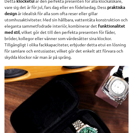
Detta
klocketui
är den perfekta presenten för alla klockälskare,
vare sig det är för jul, fars dag eller en födelsedag. Dess
praktiska
design
är idealisk för alla som ofta reser eller gillar
utomhusaktiviteter. Med sin hållbara, vattentäta konstruktion och
eleganta sammetfodrade interiör, kombinerar det
funktionalitet
med stil
, vilket gör det till den perfekta presenten för fäder,
bröder, kollegor eller vänner som värdesätter sina klockor.
Tillgängligt i olika fackkapaciteter, erbjuder detta etui en lösning
för samlare och entusiaster, vilket gör det enkelt att förvara och
skydda klockor när man är på språng.