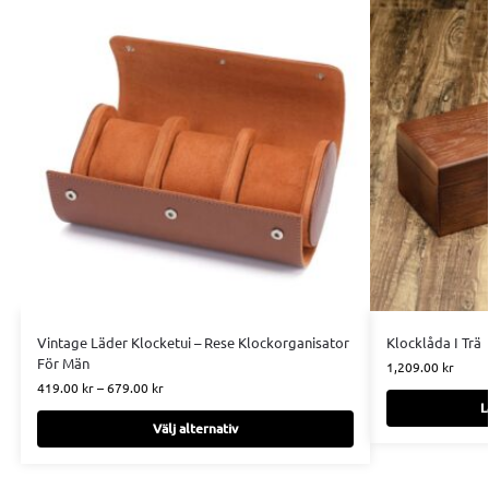
Vintage Läder Klocketui – Rese Klockorganisator
Klocklåda I Trä
För Män
1,209.00
kr
419.00
kr
–
679.00
kr
L
Välj alternativ