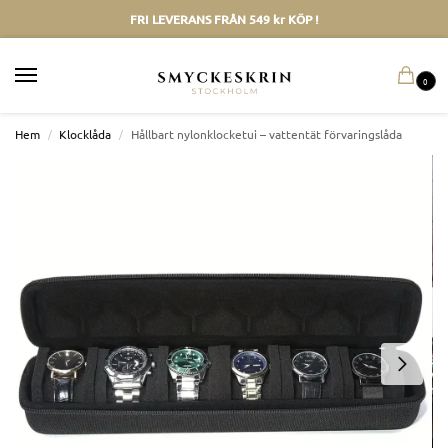
FRI LEVERANS FRÅN 549 kr KÖP !
0
Hem
/
Klocklåda
/
Hållbart nylonklocketui – vattentät förvaringslåda