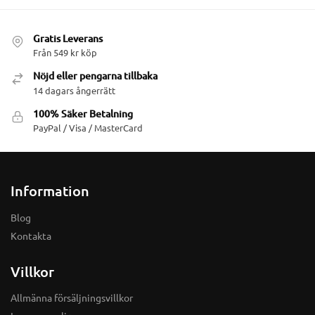
Gratis Leverans
Från 549 kr köp
Nöjd eller pengarna tillbaka
14 dagars ångerrätt
100% Säker Betalning
PayPal / Visa / MasterCard
Information
Blog
Kontakta
Villkor
Allmänna försäljningsvillkor