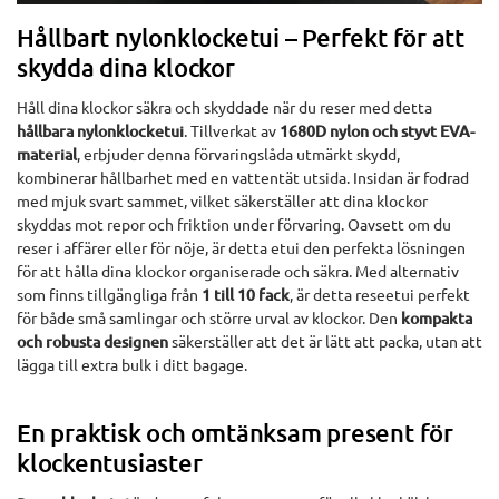
Hållbart nylonklocketui – Perfekt för att
skydda dina klockor
Håll dina klockor säkra och skyddade när du reser med detta
hållbara nylonklocketui
. Tillverkat av
1680D nylon och styvt EVA-
material
, erbjuder denna förvaringslåda utmärkt skydd,
kombinerar hållbarhet med en vattentät utsida. Insidan är fodrad
med mjuk svart sammet, vilket säkerställer att dina klockor
skyddas mot repor och friktion under förvaring. Oavsett om du
reser i affärer eller för nöje, är detta etui den perfekta lösningen
för att hålla dina klockor organiserade och säkra. Med alternativ
som finns tillgängliga från
1 till 10 fack
, är detta reseetui perfekt
för både små samlingar och större urval av klockor. Den
kompakta
och robusta designen
säkerställer att det är lätt att packa, utan att
lägga till extra bulk i ditt bagage.
En praktisk och omtänksam present för
klockentusiaster