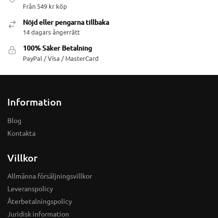
Från 549 kr köp
Nöjd eller pengarna tillbaka
14 dagars ångerrätt
100% Säker Betalning
PayPal / Visa / MasterCard
Information
Blog
Kontakta
Villkor
Allmänna försäljningsvillkor
Leveranspolicy
Återbetalningspolicy
Juridisk information