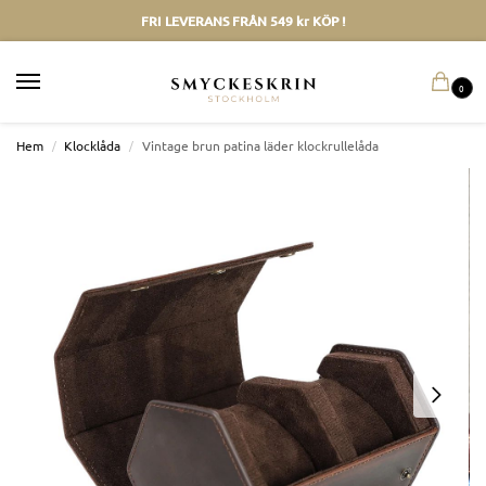
FRI LEVERANS FRÅN 549 kr KÖP !
0
Hem
/
Klocklåda
/
Vintage brun patina läder klockrullelåda