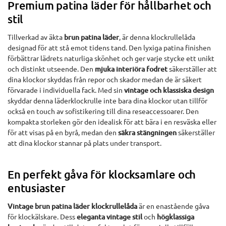
Premium patina läder för hållbarhet och
stil
Tillverkad av äkta
brun patina läder
, är denna klockrullelåda
designad för att stå emot tidens tand. Den lyxiga patina finishen
förbättrar lädrets naturliga skönhet och ger varje stycke ett unikt
och distinkt utseende. Den
mjuka interiöra fodret
säkerställer att
dina klockor skyddas från repor och skador medan de är säkert
förvarade i individuella fack. Med sin
vintage och klassiska design
skyddar denna läderklockrulle inte bara dina klockor utan tillför
också en touch av sofistikering till dina reseaccessoarer. Den
kompakta storleken gör den idealisk för att bära i en resväska eller
för att visas på en byrå, medan den
säkra stängningen
säkerställer
att dina klockor stannar på plats under transport.
En perfekt gåva för klocksamlare och
entusiaster
Vintage brun patina läder klockrullelåda
är en enastående gåva
för klockälskare. Dess
eleganta vintage stil
och
högklassiga