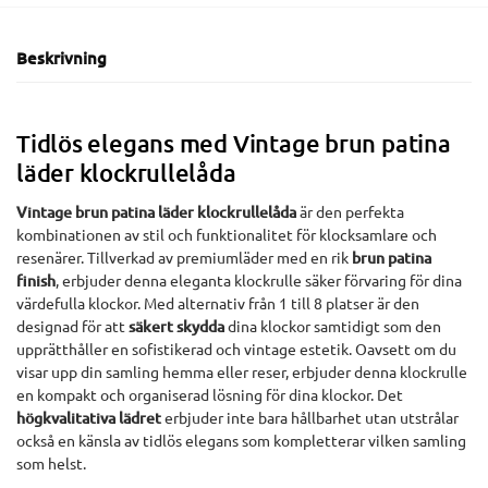
Beskrivning
Tidlös elegans med Vintage brun patina
läder klockrullelåda
Vintage brun patina läder klockrullelåda
är den perfekta
kombinationen av stil och funktionalitet för klocksamlare och
resenärer. Tillverkad av premiumläder med en rik
brun patina
finish
, erbjuder denna eleganta klockrulle säker förvaring för dina
värdefulla klockor. Med alternativ från 1 till 8 platser är den
designad för att
säkert skydda
dina klockor samtidigt som den
upprätthåller en sofistikerad och vintage estetik. Oavsett om du
visar upp din samling hemma eller reser, erbjuder denna klockrulle
en kompakt och organiserad lösning för dina klockor. Det
högkvalitativa lädret
erbjuder inte bara hållbarhet utan utstrålar
också en känsla av tidlös elegans som kompletterar vilken samling
som helst.