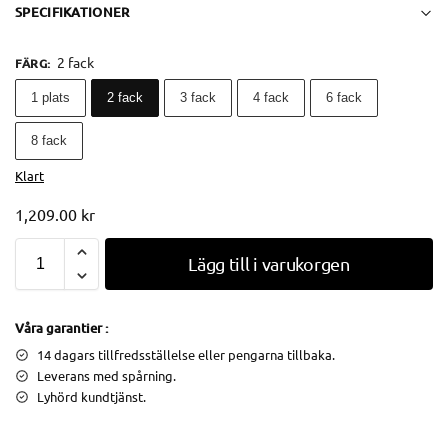
SPECIFIKATIONER
2 fack
FÄRG
:
1 plats
2 fack
3 fack
4 fack
6 fack
8 fack
Klart
1,209.00
kr
Lägg till i varukorgen
Våra garantier :
14 dagars tillfredsställelse eller pengarna tillbaka.
Leverans med spårning.
Lyhörd kundtjänst.