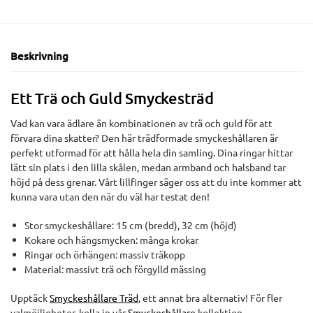
Beskrivning
Ett Trä och Guld Smyckesträd
Vad kan vara ädlare än kombinationen av trä och guld för att
förvara dina skatter? Den här trädformade smyckeshållaren är
perfekt utformad för att hålla hela din samling. Dina ringar hittar
lätt sin plats i den lilla skålen, medan armband och halsband tar
höjd på dess grenar. Vårt lillfinger säger oss att du inte kommer att
kunna vara utan den när du väl har testat den!
Stor smyckeshållare: 15 cm (bredd), 32 cm (höjd)
Kokare och hängsmycken: många krokar
Ringar och örhängen: massiv träkopp
Material: massivt trä och förgylld mässing
Upptäck
Smyckeshållare Träd
, ett annat bra alternativ! För fler
valmöjligheter, kolla in vår
Smyckeshållare
kollektion.