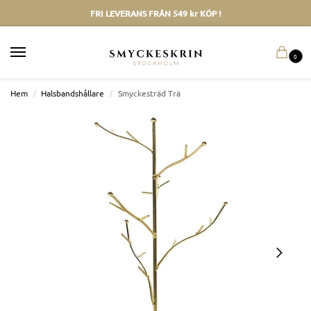
FRI LEVERANS FRÅN 549 kr KÖP !
0
Hem
/
Halsbandshållare
/
Smyckesträd Trä