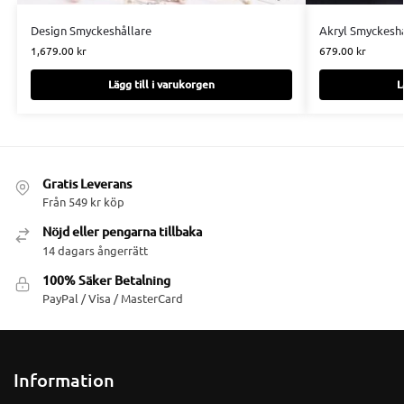
Design Smyckeshållare
Akryl Smyckeshå
1,679.00
kr
679.00
kr
Lägg till i varukorgen
L
Gratis Leverans
Från 549 kr köp
Nöjd eller pengarna tillbaka
14 dagars ångerrätt
100% Säker Betalning
PayPal / Visa / MasterCard
Information