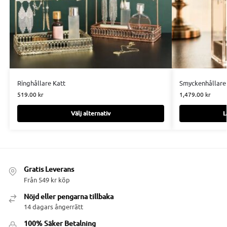
Ringhållare Katt
Smyckenhållare
519.00
kr
1,479.00
kr
Välj alternativ
L
Gratis Leverans
Från 549 kr köp
Nöjd eller pengarna tillbaka
14 dagars ångerrätt
100% Säker Betalning