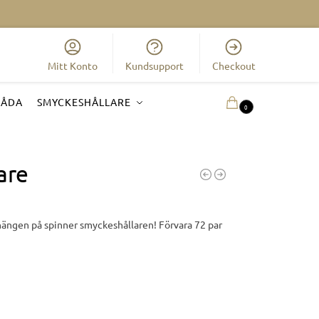
Mitt Konto
Kundsupport
Checkout
LÅDA
SMYCKESHÅLLARE
0.00
KR
0
are
hängen på spinner smyckeshållaren! Förvara 72 par