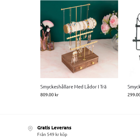
Smyckeshållare Med Lådor I Trä
Smyck
809.00
kr
299.0
Gratis Leverans
Från 549 kr köp