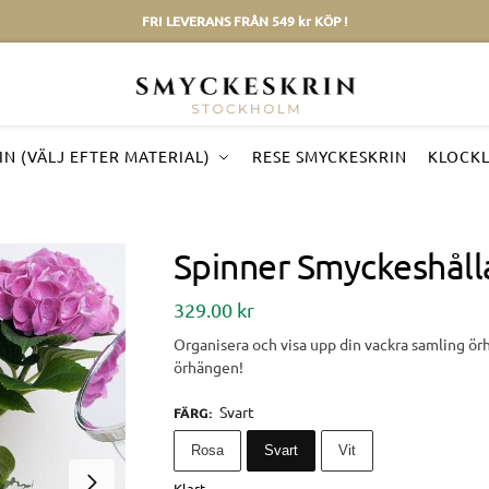
FRI LEVERANS FRÅN 549 kr KÖP !
N (VÄLJ EFTER MATERIAL)
RESE SMYCKESKRIN
KLOCK
Spinner Smyckeshåll
329.00
kr
Organisera och visa upp din vackra samling ör
örhängen!
Svart
FÄRG
:
Rosa
Svart
Vit
Klart