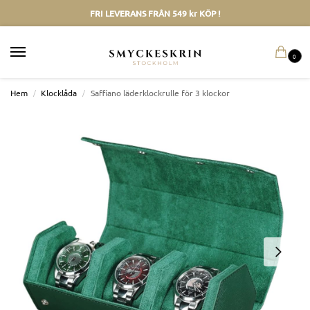
FRI LEVERANS FRÅN 549 kr KÖP !
0
Hem
/
Klocklåda
/
Saffiano läderklockrulle för 3 klockor