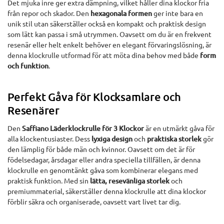
Det mjuka inre ger extra dämpning, vilket håller dina klockor fria
från repor och skador. Den
hexagonala formen
ger inte bara en
unik stil utan säkerställer också en kompakt och praktisk design
som lätt kan passa i små utrymmen. Oavsett om du är en frekvent
resenär eller helt enkelt behöver en elegant förvaringslösning, är
denna klockrulle utformad för att möta dina behov med både
form
och funktion
.
Perfekt Gåva för Klocksamlare och
Resenärer
Den
Saffiano Läderklockrulle för 3 Klockor
är en utmärkt gåva för
alla klockentusiaster. Dess
lyxiga design
och
praktiska storlek
gör
den lämplig för både män och kvinnor. Oavsett om det är för
födelsedagar, årsdagar eller andra speciella tillfällen, är denna
klockrulle en genomtänkt gåva som kombinerar elegans med
praktisk funktion. Med sin
lätta, resevänliga storlek
och
premiummaterial, säkerställer denna klockrulle att dina klockor
förblir säkra och organiserade, oavsett vart livet tar dig.