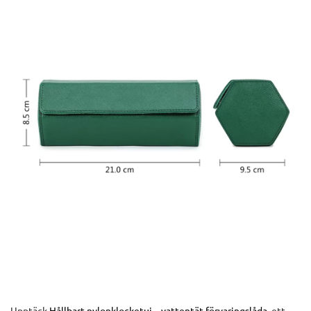
Upptäck
Hållbart nylonklocketui – vattentät förvaringslåda
, ett