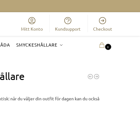
Mitt Konto
Kundsupport
Checkout
LÅDA
SMYCKESHÅLLARE
0.00
KR
0
llare
sk: när du väljer din outfit för dagen kan du också