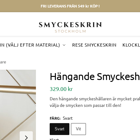
FRI LEVERANS FRÅN 549 kr KÖP !
N (VÄLJ EFTER MATERIAL)
RESE SMYCKESKRIN
KLOCK
are
Hängande Smyckeshå
329.00
kr
Den hängande smyckeshållaren är mycket prakti
välja de smycken som passar till den!
Svart
FÄRG
:
Svart
Vit
Klart