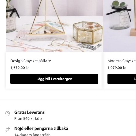
Design Smyckeshållare
Modern Smyckes
1,679.00
kr
1,079.00
kr
Lägg till i varukorgen
L
Gratis Leverans
Från 549 kr köp
Nöjd eller pengarna tillbaka
14 dagars ångerrätt