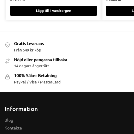
Lägg till i varukorgen
L
Gratis Leverans
Från 549 kr köp
Nöjd eller pengarna tillbaka
14 dagars ångerrätt
100% Säker Betalning
PayPal / Visa / MasterCard
Information
Blog
Kontakta