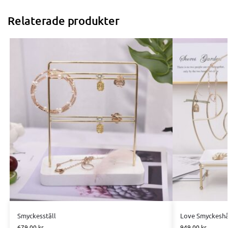
Relaterade produkter
Smyckesställ
Love Smyckeshå
679.00
kr
949.00
kr