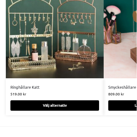
Ringhållare Katt
Smyckeshållare 
519.00
kr
809.00
kr
Välj alternativ
L