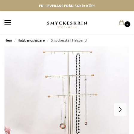
FRI LEVERANS FRÅN 549 kr KÖP !
0
Hem
/
Halsbandshållare
/
Smyckesställ Halsband