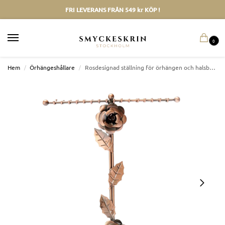
FRI LEVERANS FRÅN 549 kr KÖP !
0
Hem
/
Örhängeshållare
/
Rosdesignad ställning för örhängen och halsband i bronsmetall.