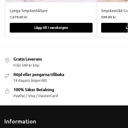
Lyxiga Smyckeshållare
Smyckesträd Gu
1,679.00
kr
599.00
kr
Lägg till i varukorgen
L
Gratis Leverans
Från 549 kr köp
Nöjd eller pengarna tillbaka
14 dagars ångerrätt
100% Säker Betalning
PayPal / Visa / MasterCard
Information