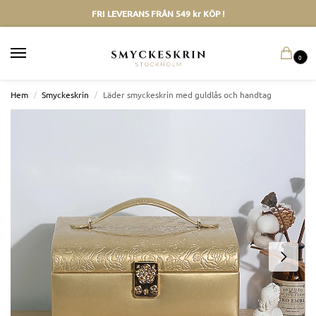
FRI LEVERANS FRÅN 549 kr KÖP !
0
Hem
/
Smyckeskrin
/
Läder smyckeskrin med guldlås och handtag