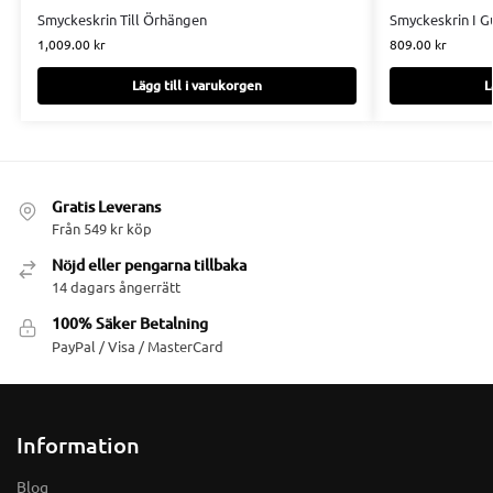
Smyckeskrin Till Örhängen
Smyckeskrin I G
1,009.00
kr
809.00
kr
Lägg till i varukorgen
L
Gratis Leverans
Från 549 kr köp
Nöjd eller pengarna tillbaka
14 dagars ångerrätt
100% Säker Betalning
PayPal / Visa / MasterCard
Information
Blog