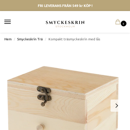
FRI LEVERANS FRÅN 549 kr KÖP !
0
Hem
/
Smyckeskrin Trä
/
Kompakt träsmyckeskrin med lås