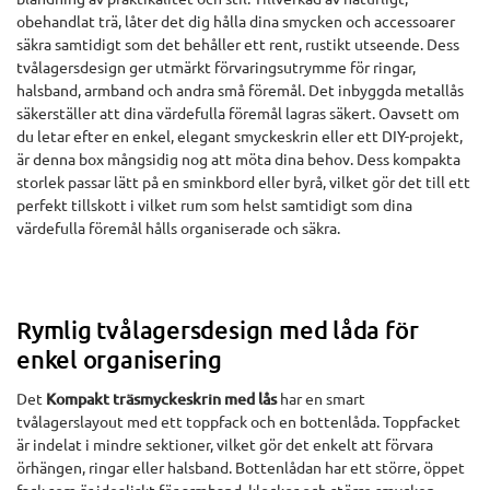
obehandlat trä, låter det dig hålla dina smycken och accessoarer
säkra samtidigt som det behåller ett rent, rustikt utseende. Dess
tvålagersdesign ger utmärkt förvaringsutrymme för ringar,
halsband, armband och andra små föremål. Det inbyggda metallås
säkerställer att dina värdefulla föremål lagras säkert. Oavsett om
du letar efter en enkel, elegant smyckeskrin eller ett DIY-projekt,
är denna box mångsidig nog att möta dina behov. Dess kompakta
storlek passar lätt på en sminkbord eller byrå, vilket gör det till ett
perfekt tillskott i vilket rum som helst samtidigt som dina
värdefulla föremål hålls organiserade och säkra.
Rymlig tvålagersdesign med låda för
enkel organisering
Det
Kompakt träsmyckeskrin med lås
har en smart
tvålagerslayout med ett toppfack och en bottenlåda. Toppfacket
är indelat i mindre sektioner, vilket gör det enkelt att förvara
örhängen, ringar eller halsband. Bottenlådan har ett större, öppet