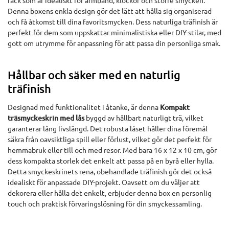
fack som är idealiskt för armband, klockor och större smycken.
Denna boxens enkla design gör det lätt att hålla sig organiserad
och få åtkomst till dina favoritsmycken. Dess naturliga träfinish är
perfekt för dem som uppskattar minimalistiska eller DIY-stilar, med
gott om utrymme för anpassning för att passa din personliga smak.
Hållbar och säker med en naturlig
träfinish
Designad med funktionalitet i åtanke, är denna
Kompakt
träsmyckeskrin med lås
byggd av hållbart naturligt trä, vilket
garanterar lång livslängd. Det robusta låset håller dina föremål
säkra från oavsiktliga spill eller förlust, vilket gör det perfekt för
hemmabruk eller till och med resor. Med bara 16 x 12 x 10 cm, gör
dess kompakta storlek det enkelt att passa på en byrå eller hylla.
Detta smyckeskrinets rena, obehandlade träfinish gör det också
idealiskt för anpassade DIY-projekt. Oavsett om du väljer att
dekorera eller hålla det enkelt, erbjuder denna box en personlig
touch och praktisk förvaringslösning för din smyckessamling.