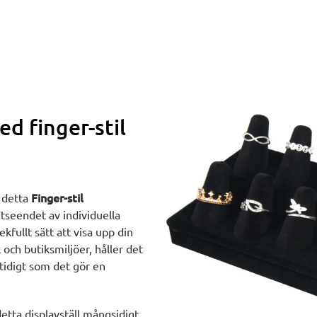
d finger-stil
Finger-stil
d detta
utseendet av individuella
ekfullt sätt att visa upp din
 och butiksmiljöer, håller det
tidigt som det gör en
 detta displayställ mångsidigt