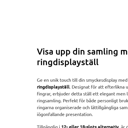
Visa upp din samling me
ringdisplayställ
Ge en unik touch till din smyckesdisplay me
ringdisplayställ
. Designat för att efterlikna 
fingrar, erbjuder detta ställ ett elegant men l
ringsamling. Perfekt för både personligt bruk
ringarna organiserade och lättillgängliga sam
iögonfallande presentation.
12- eller 18-slots alternativ
Tillgänglig i
, är