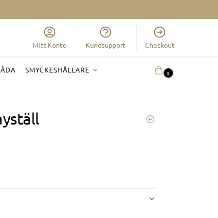
Mitt Konto
Kundsupport
Checkout
LÅDA
SMYCKESHÅLLARE
0.00
KR
0
ayställ