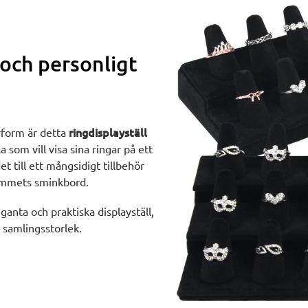
 och personligt
ringdisplayställ
rform är detta
a som vill visa sina ringar på ett
t till ett mångsidigt tillbehör
hemmets sminkbord.
anta och praktiska displayställ,
in samlingsstorlek.