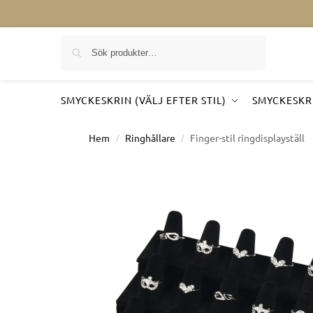
Sök på
SMYCKESKRIN (VÄLJ EFTER STIL)
SMYCKESKRI
Hem
Ringhållare
Finger-stil ringdisplayställ
/
/