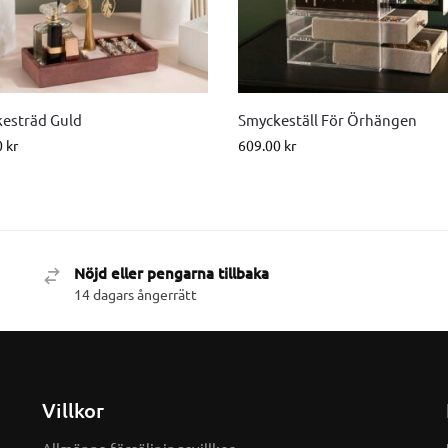
esträd Guld
Smyckeställ För Örhängen
0
kr
609.00
kr
Nöjd eller pengarna tillbaka
14 dagars ångerrätt
Villkor