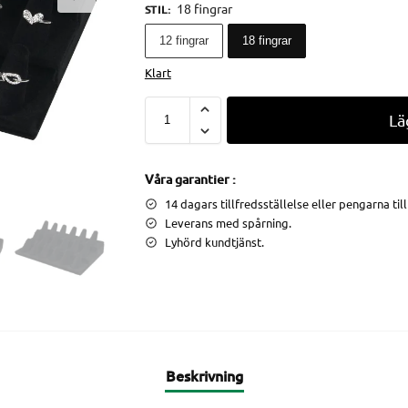
18 fingrar
STIL
:
12 fingrar
18 fingrar
Klart
Lä
Våra garantier :
14 dagars tillfredsställelse eller pengarna til
Leverans med spårning.
Lyhörd kundtjänst.
Beskrivning