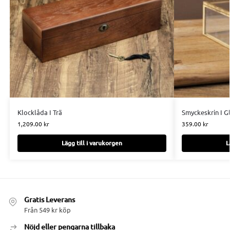
Klocklåda I Trä
Smyckeskrin I G
1,209.00
kr
359.00
kr
Lägg till i varukorgen
L
Gratis Leverans
Från 549 kr köp
Nöjd eller pengarna tillbaka