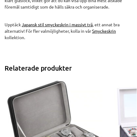
klart glaslock, vilket gör att du kan visa upp dina mest älskade
föremål samtidigt som de hålls säkra och organiserade.
Upptäck
Japansk stil smyckeskrin i massivt trä
, ett annat bra
alternativ! För fler valmöjligheter, kolla in vår
Smyckeskrin
kollektion.
Relaterade produkter