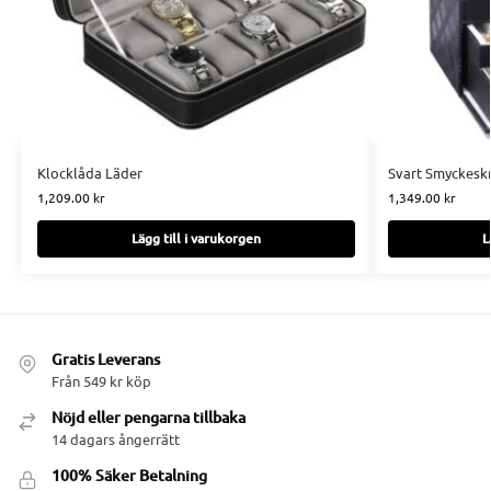
Klocklåda Läder
Svart Smyckeskr
1,209.00
kr
1,349.00
kr
Lägg till i varukorgen
L
Gratis Leverans
Från 549 kr köp
Nöjd eller pengarna tillbaka
14 dagars ångerrätt
100% Säker Betalning