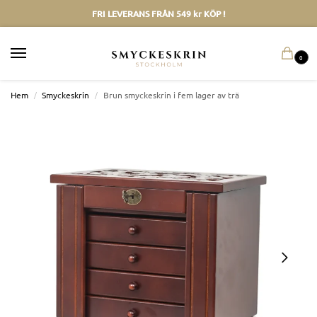
FRI LEVERANS FRÅN 549 kr KÖP !
0
Hem
/
Smyckeskrin
/
Brun smyckeskrin i fem lager av trä